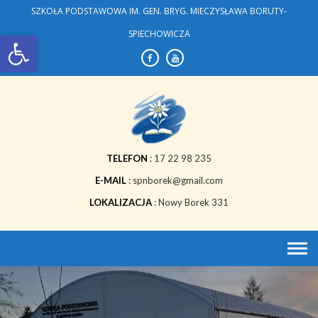
Skip
SZKOŁA PODSTAWOWA IM. GEN. BRYG. MIECZYSŁAWA BORUTY-
to
Open toolbar
SPIECHOWICZA
content
TELEFON
17 22 98 235
E-MAIL
spnborek@gmail.com
LOKALIZACJA
Nowy Borek 331