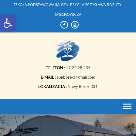
Skip
SZKOŁA PODSTAWOWA IM. GEN. BRYG. MIECZYSŁAWA BORUTY-
to
Open toolbar
SPIECHOWICZA
content
TELEFON
17 22 98 235
E-MAIL
spnborek@gmail.com
LOKALIZACJA
Nowy Borek 331