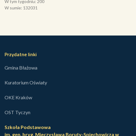
W tym tygodniu: 200
W sumie: 132031
Przydatne linki
Gmina Błażowa
Kuratorium Oświaty
OKE Kraków
OST Tyczyn
Szkoła Podstawowa
im. gen. bryg. Mieczysława Boruty-Spiechowicza w