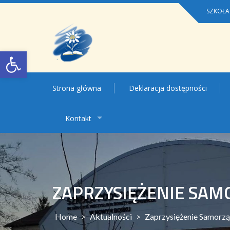
Skip
SZKOŁA
to
content
Open toolbar
Strona główna
Deklaracja dostępności
Kontakt
ZAPRZYSIĘŻENIE SA
Home
>
Aktualności
>
Zaprzysiężenie Samorz