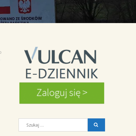
0
Szukaj: