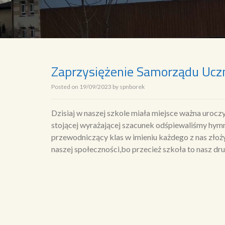
Zaprzysiężenie Samorządu Ucz
Posted on
19/09/2023
by
spnborek
Dzisiaj w naszej szkole miała miejsce ważna uro
stojącej wyrażającej szacunek odśpiewaliśmy hy
przewodniczący klas w imieniu każdego z nas złoż
naszej społeczności,bo przecież szkoła to nasz dr