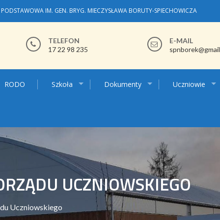
 PODSTAWOWA IM. GEN. BRYG. MIECZYSŁAWA BORUTY-SPIECHOWICZA
TELEFON
E-MAIL
17 22 98 235
spnborek@gmail
RODO
Szkoła
Dokumenty
Uczniowie
MORZĄDU UCZNIOWSKIEGO
ądu Uczniowskiego