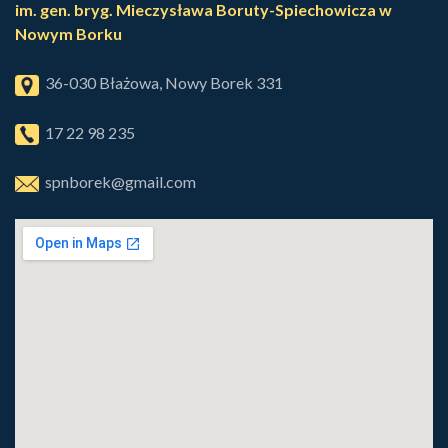
im. gen. bryg. Mieczysława Boruty-Spiechowicza w
Nowym Borku
36-030 Błażowa, Nowy Borek 331
17 22 98 235
spnborek@gmail.com