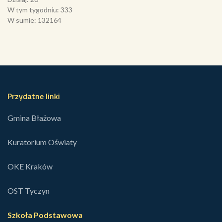
W tym tygodniu: 333
W sumie: 132164
Przydatne linki
Gmina Błażowa
Kuratorium Oświaty
OKE Kraków
OST Tyczyn
Szkoła Podstawowa