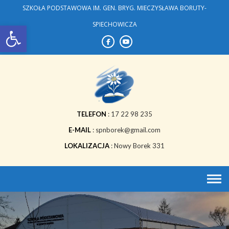
Skip
SZKOŁA PODSTAWOWA IM. GEN. BRYG. MIECZYSŁAWA BORUTY-
to
Open toolbar
SPIECHOWICZA
content
TELEFON
17 22 98 235
E-MAIL
spnborek@gmail.com
LOKALIZACJA
Nowy Borek 331