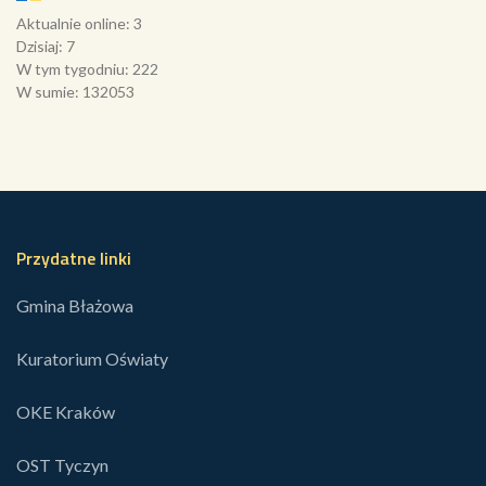
Aktualnie online: 3
Dzisiaj: 7
W tym tygodniu: 222
W sumie: 132053
Przydatne linki
Gmina Błażowa
Kuratorium Oświaty
OKE Kraków
OST Tyczyn