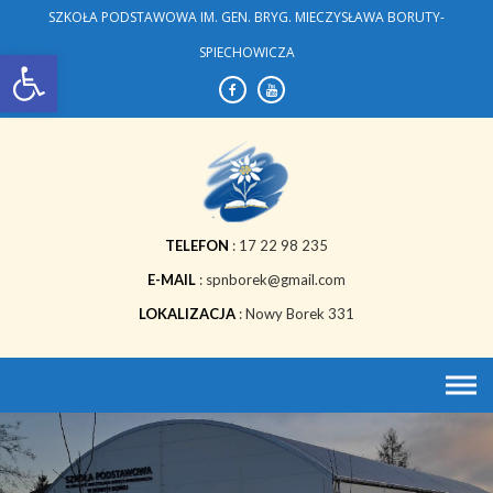
Skip
SZKOŁA PODSTAWOWA IM. GEN. BRYG. MIECZYSŁAWA BORUTY-
to
Open toolbar
SPIECHOWICZA
content
TELEFON
17 22 98 235
E-MAIL
spnborek@gmail.com
LOKALIZACJA
Nowy Borek 331