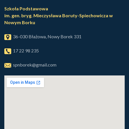
Szkoła Podstawowa
im. gen. bryg. Mieczysława Boruty-Spiechowicza w
Nowym Borku
36-030 Błażowa, Nowy Borek 331
17 22 98 235
spnborek@gmail.com